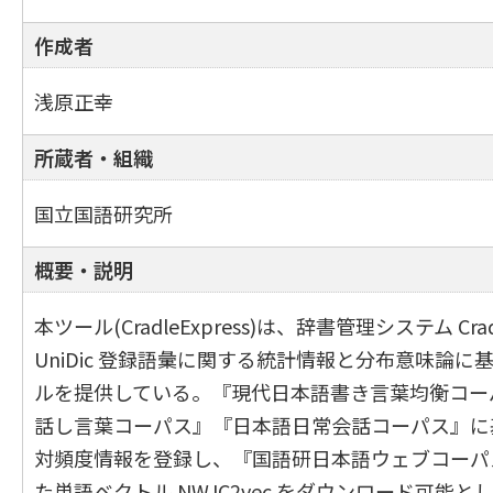
作成者
浅原正幸
所蔵者・組織
国立国語研究所
概要・説明
本ツール(CradleExpress)は、辞書管理システム Cr
UniDic 登録語彙に関する統計情報と分布意味論に
ルを提供している。『現代日本語書き言葉均衡コー
話し言葉コーパス』『日本語日常会話コーパス』に
対頻度情報を登録し、『国語研日本語ウェブコーパ
た単語ベクトル NWJC2vec をダウンロード可能と