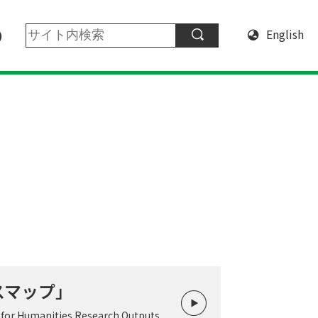
English
スマップ」
 for Humanities Research Outputs